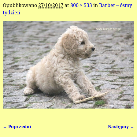
Opublikowano
27/10/2017
at
800 × 533
in
Barbet – ósmy
tydzień
← Poprzedni
Następny →
Nawigacja