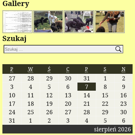
Gallery
Szukaj
P
W
Ś
C
P
S
N
27
28
29
30
31
1
2
3
4
5
6
7
8
9
10
11
12
13
14
15
16
17
18
19
20
21
22
23
24
25
26
27
28
29
30
31
1
2
3
4
5
6
sierpień 2026