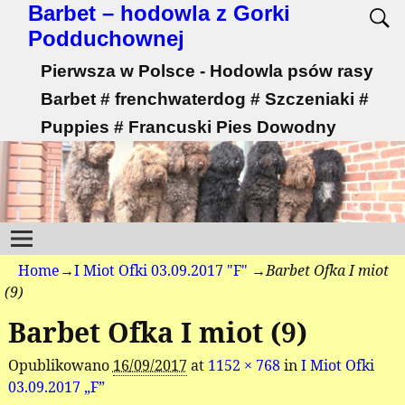
Barbet – hodowla z Gorki
Podduchownej
Pierwsza w Polsce - Hodowla psów rasy
Barbet # frenchwaterdog # Szczeniaki #
Puppies # Francuski Pies Dowodny
Home
→
I Miot Ofki 03.09.2017 "F"
→
Barbet Ofka I miot
(9)
Barbet Ofka I miot (9)
Opublikowano
16/09/2017
at
1152 × 768
in
I Miot Ofki
03.09.2017 „F”