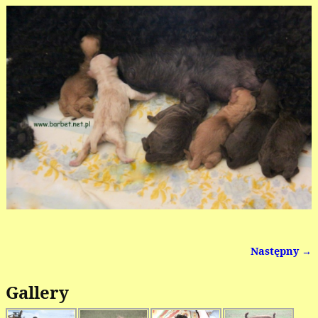
Następny →
Nawigacja
Gallery