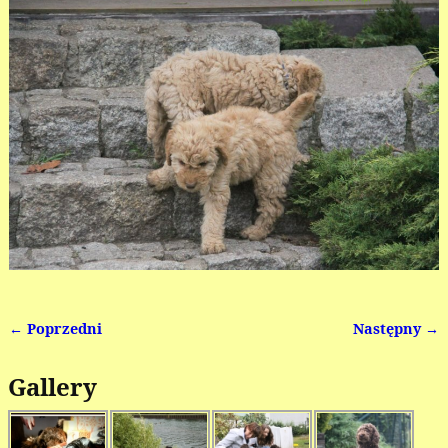
← Poprzedni
Następny →
Nawigacja
Gallery