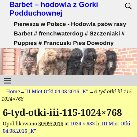
Barbet – hodowla z Gorki
Podduchownej
Pierwsza w Polsce - Hodowla psów rasy
Barbet # frenchwaterdog # Szczeniaki #
Puppies # Francuski Pies Dowodny
Home
→
III Miot Otki 04.08.2016 "K"
→
6-tyd-otki-iii-115-
1024×768
6-tyd-otki-iii-115-1024×768
Opublikowano
30/09/2016
at
1024 × 683
in
III Miot Otki
04.08.2016 „K”