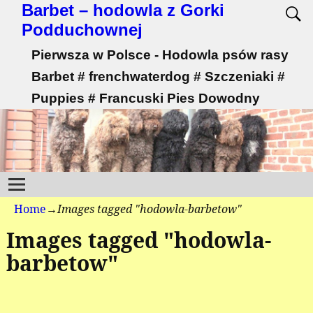
Barbet – hodowla z Gorki
Podduchownej
Pierwsza w Polsce - Hodowla psów rasy
Barbet # frenchwaterdog # Szczeniaki #
Puppies # Francuski Pies Dowodny
Home
→
Images tagged "hodowla-barbetow"
Images tagged "hodowla-
barbetow"