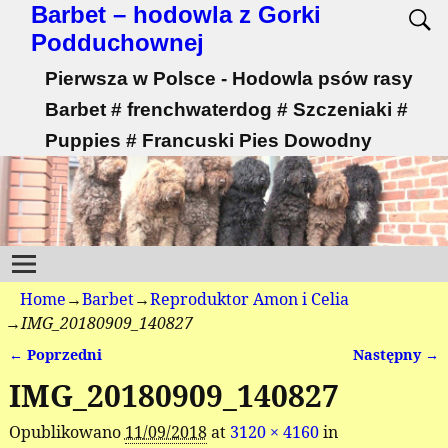
Barbet – hodowla z Gorki
Podduchownej
Pierwsza w Polsce - Hodowla psów rasy
Barbet # frenchwaterdog # Szczeniaki #
Puppies # Francuski Pies Dowodny
Home
→
Barbet
→
Reproduktor Amon i Celia
→
IMG_20180909_140827
← Poprzedni
Następny →
Nawigacja
IMG_20180909_140827
Opublikowano
11/09/2018
at
3120 × 4160
in