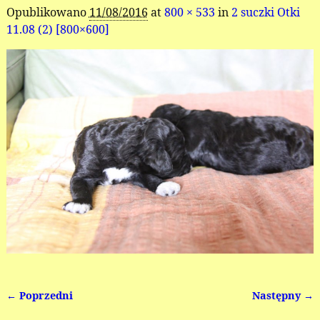
Opublikowano
11/08/2016
at
800 × 533
in
2 suczki Otki
11.08 (2) [800×600]
← Poprzedni
Następny →
Nawigacja