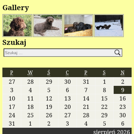
Gallery
Szukaj
P
W
Ś
C
P
S
N
27
28
29
30
31
1
2
3
4
5
6
7
8
9
10
11
12
13
14
15
16
17
18
19
20
21
22
23
24
25
26
27
28
29
30
31
1
2
3
4
5
6
sierpień 2026