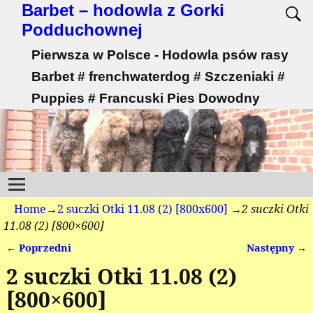
Barbet – hodowla z Gorki
Podduchownej
Pierwsza w Polsce - Hodowla psów rasy
Barbet # frenchwaterdog # Szczeniaki #
Puppies # Francuski Pies Dowodny
Home
→
2 suczki Otki 11.08 (2) [800x600]
→
2 suczki Otki
11.08 (2) [800×600]
← Poprzedni
Następny →
Nawigacja
2 suczki Otki 11.08 (2)
[800×600]