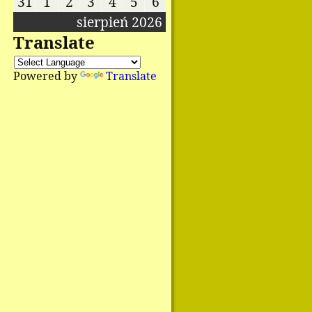
31
1
2
3
4
5
6
sierpień 2026
Translate
Powered by
Translate