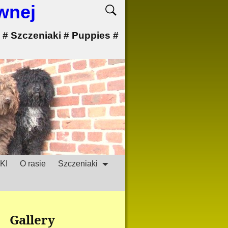
wnej
 # Szczeniaki # Puppies #
KI
O rasie
Szczeniaki
Gallery