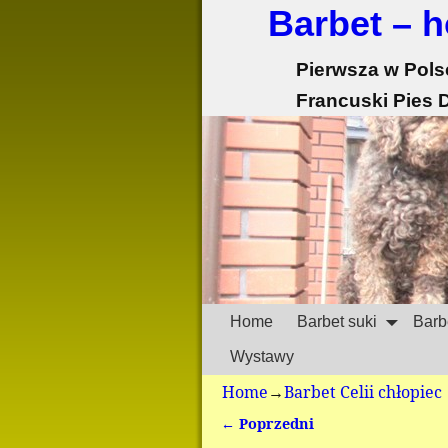
Barbet – 
Pierwsza w Pols
Francuski Pies
Home
Barbet suki
Barb
Wystawy
Home
→
Barbet Celii chłopiec
← Poprzedni
Nawigacja