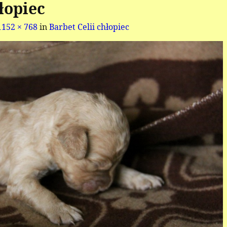
łopiec
1152 × 768
in
Barbet Celii chłopiec