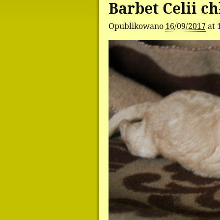
Barbet Celii ch
Opublikowano
16/09/2017
at