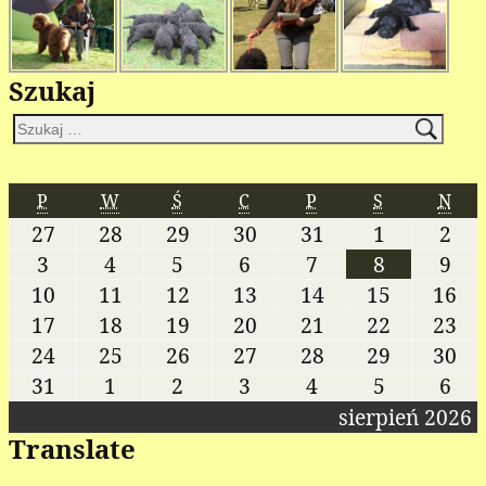
Szukaj
P
W
Ś
C
P
S
N
27
28
29
30
31
1
2
3
4
5
6
7
8
9
10
11
12
13
14
15
16
17
18
19
20
21
22
23
24
25
26
27
28
29
30
31
1
2
3
4
5
6
sierpień 2026
Translate