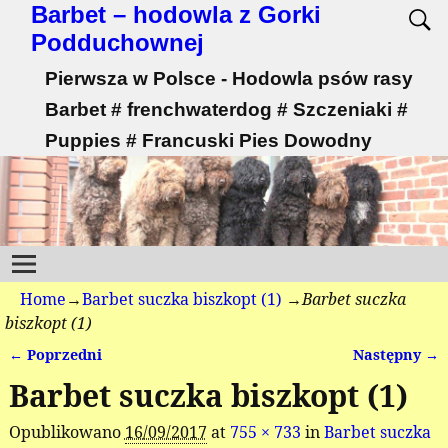
Barbet – hodowla z Gorki
Podduchownej
Pierwsza w Polsce - Hodowla psów rasy
Barbet # frenchwaterdog # Szczeniaki #
Puppies # Francuski Pies Dowodny
Home
→
Barbet suczka biszkopt (1)
→
Barbet suczka
biszkopt (1)
← Poprzedni
Następny →
Nawigacja
Barbet suczka biszkopt (1)
Opublikowano
16/09/2017
at
755 × 733
in
Barbet suczka