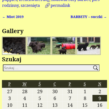
rodzinny
,
szczenięta
permalink
←
Miot 2019
BARBETY – suczki
→
Nawigacja
Gallery
Szukaj
P
W
Ś
C
P
S
N
27
28
29
30
31
1
2
3
4
5
6
7
8
9
10
11
12
13
14
15
16