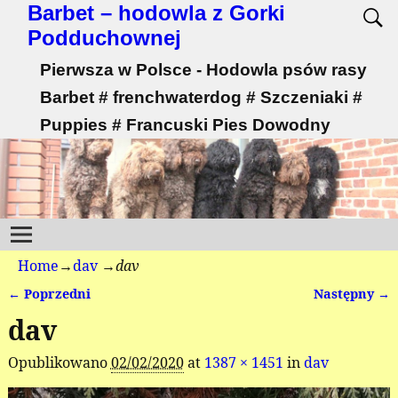
Barbet – hodowla z Gorki
Podduchownej
Pierwsza w Polsce - Hodowla psów rasy
Barbet # frenchwaterdog # Szczeniaki #
Puppies # Francuski Pies Dowodny
Home
→
dav
→
dav
← Poprzedni
Następny →
Nawigacja
dav
Opublikowano
02/02/2020
at
1387 × 1451
in
dav