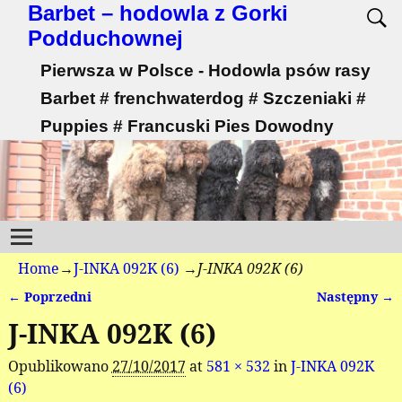
Barbet – hodowla z Gorki
Podduchownej
Pierwsza w Polsce - Hodowla psów rasy
Barbet # frenchwaterdog # Szczeniaki #
Puppies # Francuski Pies Dowodny
Home
→
J-INKA 092K (6)
→
J-INKA 092K (6)
← Poprzedni
Następny →
Nawigacja
J-INKA 092K (6)
Opublikowano
27/10/2017
at
581 × 532
in
J-INKA 092K
(6)