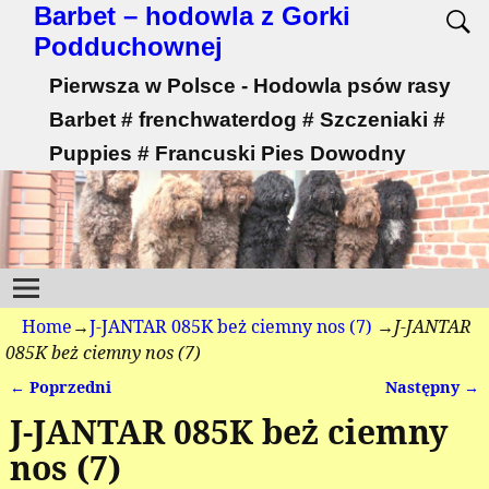
Barbet – hodowla z Gorki
Podduchownej
Pierwsza w Polsce - Hodowla psów rasy
Barbet # frenchwaterdog # Szczeniaki #
Puppies # Francuski Pies Dowodny
Home
→
J-JANTAR 085K beż ciemny nos (7)
→
J-JANTAR
085K beż ciemny nos (7)
← Poprzedni
Następny →
Nawigacja
J-JANTAR 085K beż ciemny
nos (7)