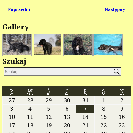
← Poprzedni
Następny →
Nawigacja
Gallery
Szukaj
P
W
Ś
C
P
S
N
27
28
29
30
31
1
2
3
4
5
6
7
8
9
10
11
12
13
14
15
16
17
18
19
20
21
22
23