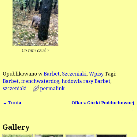
Co tam czuć ?
Opublikowano w
Barbet
,
Szczeniaki
,
Wpisy
Tagi:
Barbet
,
frenchwaterdog
,
hodowla rasy Barbet
,
szczeniaki
permalink
←
Tunia
Ofka z Górki Podduchownej
Nawigacja
→
Gallery