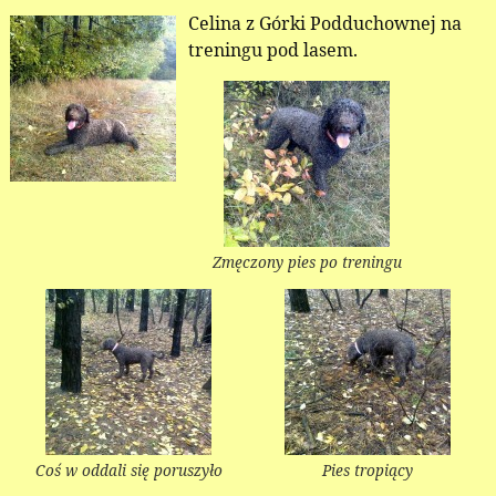
Celina z Górki Podduchownej na
treningu pod lasem.
Zmęczony pies po treningu
Coś w oddali się poruszyło
Pies tropiący