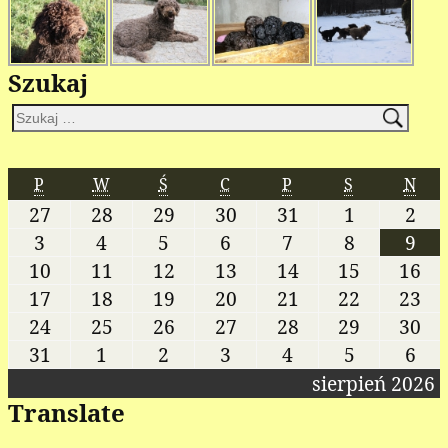
Szukaj
P
W
Ś
C
P
S
N
27
28
29
30
31
1
2
3
4
5
6
7
8
9
10
11
12
13
14
15
16
17
18
19
20
21
22
23
24
25
26
27
28
29
30
31
1
2
3
4
5
6
sierpień 2026
Translate