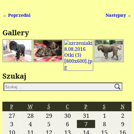
← Poprzedni
Następny →
Nawigacja
Gallery
Szukaj
P
W
Ś
C
P
S
N
27
28
29
30
31
1
2
3
4
5
6
7
8
9
10
11
12
13
14
15
16