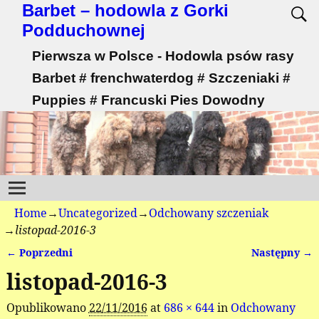
Barbet – hodowla z Gorki
Podduchownej
Pierwsza w Polsce - Hodowla psów rasy
Barbet # frenchwaterdog # Szczeniaki #
Puppies # Francuski Pies Dowodny
Home
→
Uncategorized
→
Odchowany szczeniak
→
listopad-2016-3
← Poprzedni
Następny →
Nawigacja
listopad-2016-3
Opublikowano
22/11/2016
at
686 × 644
in
Odchowany