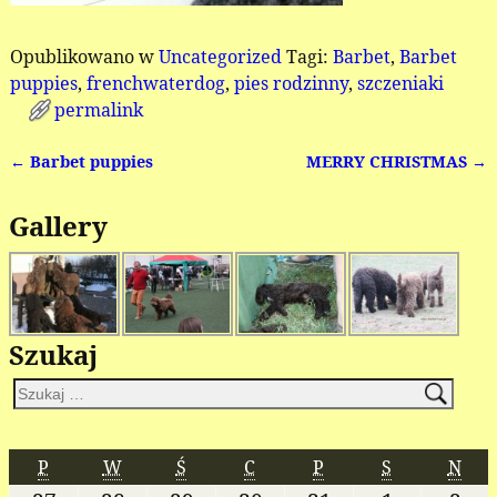
Opublikowano w
Uncategorized
Tagi:
Barbet
,
Barbet
puppies
,
frenchwaterdog
,
pies rodzinny
,
szczeniaki
permalink
←
Barbet puppies
MERRY CHRISTMAS
→
Nawigacja
Gallery
Szukaj
P
W
Ś
C
P
S
N