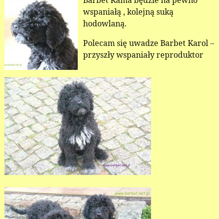
wspaniałą , kolejną suką
hodowlaną.
Polecam się uwadze Barbet Karol –
przyszły wspaniały reproduktor