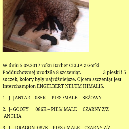
W dniu 5.09.2017 roku Barbet CELIA z Gorki
Podduchownej urodziła 8 szczeniąt. 3 pieski i 5
suczek, kolory były najróżniejsze. Ojcem szczeniąt jest
Interchampion ENGELBERT NELUM HIMALIS.
1. J- JANTAR 085K – PIES /MALE BEŻOWY
2. J- GOOFY 086K – PIES/ MALE CZARNY Z/Z
ANGLIA
3. J – DRAGON 087K – PIES / MALE CZARNY Z/Z