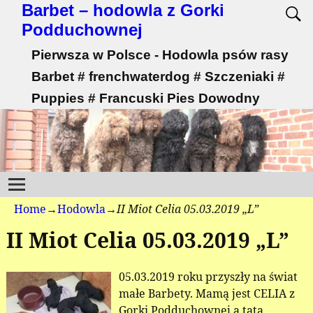
Barbet – hodowla z Gorki
Podduchownej
Pierwsza w Polsce - Hodowla psów rasy
Barbet # frenchwaterdog # Szczeniaki #
Puppies # Francuski Pies Dowodny
Home
→
Hodowla
→
II Miot Celia 05.03.2019 „L”
II Miot Celia 05.03.2019 „L”
05.03.2019 roku przyszły na świat
małe Barbety. Mamą jest CELIA z
Gorki Podduchownej a tatą