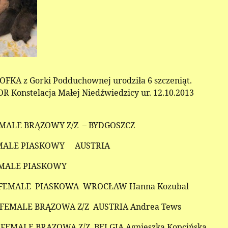
OFKA z Gorki Podduchownej urodziła 6 szczeniąt.
R Konstelacja Małej Niedźwiedzicy ur. 12.10.2013
 / MALE BRĄZOWY Z/Z – BYDGOSZCZ
 MALE PIASKOWY AUSTRIA
 MALE PIASKOWY
 FEMALE PIASKOWA WROCŁAW Hanna Kozubal
 FEMALE BRĄZOWA Z/Z AUSTRIA Andrea Tews
FEMALE BRĄZOWA Z/Z BELGIA Agnieszka Kopcińska