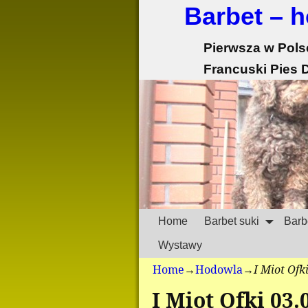
Barbet – 
Pierwsza w Pols
Francuski Pies
Home
Barbet suki
Barb
Wystawy
Home
→
Hodowla
→
I Miot Ofk
I Miot Ofki 03.