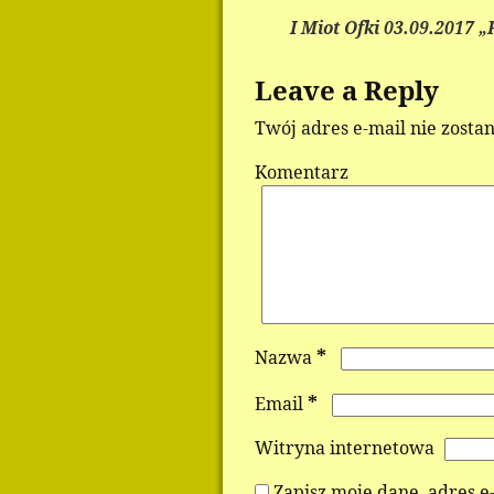
I Miot Ofki 03.09.2017 „
Leave a Reply
Twój adres e-mail nie zosta
Komentarz
*
Nazwa
*
Email
Witryna internetowa
Zapisz moje dane, adres e