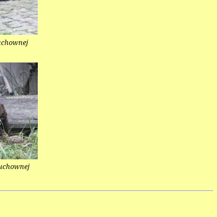
uchownej
uchownej