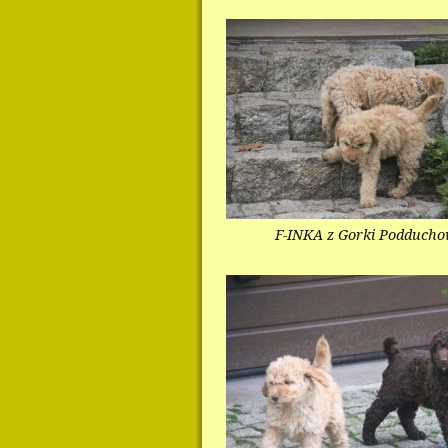
F-INKA z Gorki Podducho