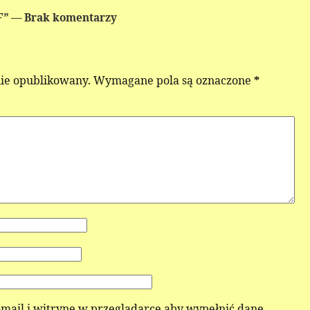
F”
— Brak komentarzy
nie opublikowany.
Wymagane pola są oznaczone
*
-mail i witrynę w przeglądarce aby wypełnić dane