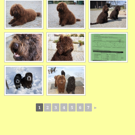
1
2
3
4
5
6
7
►