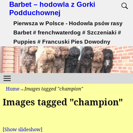
Barbet – hodowla z Gorki
Podduchownej
Pierwsza w Polsce - Hodowla psów rasy
Barbet # frenchwaterdog # Szczeniaki #
Puppies # Francuski Pies Dowodny
Home
→
Images tagged "champion"
Images tagged "champion"
[Show slideshow]