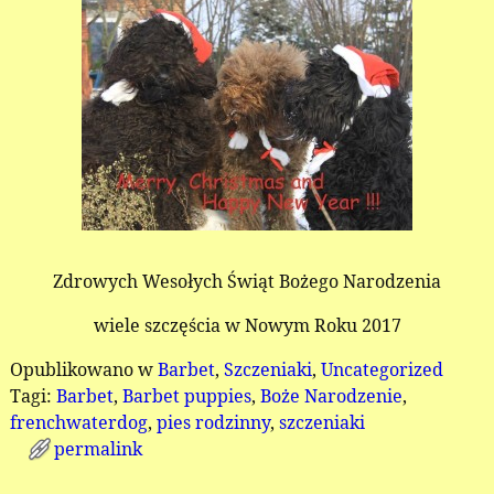
Zdrowych Wesołych Świąt Bożego Narodzenia
wiele szczęścia w Nowym Roku 2017
Opublikowano w
Barbet
,
Szczeniaki
,
Uncategorized
Tagi:
Barbet
,
Barbet puppies
,
Boże Narodzenie
,
frenchwaterdog
,
pies rodzinny
,
szczeniaki
permalink