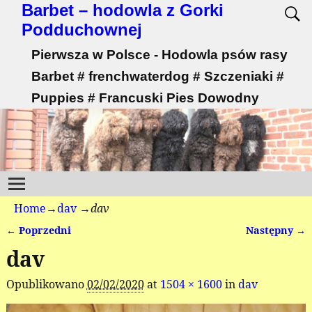
Barbet – hodowla z Gorki
Podduchownej
Pierwsza w Polsce - Hodowla psów rasy
Barbet # frenchwaterdog # Szczeniaki #
Puppies # Francuski Pies Dowodny
Home
→
dav
→
dav
← Poprzedni
Następny →
Nawigacja
dav
Opublikowano
02/02/2020
at
1504 × 1600
in
dav