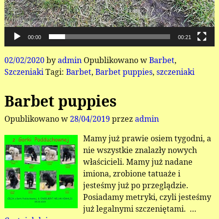
00:00
00:21
02/02/2020
by
admin
Opublikowano w
Barbet
,
Szczeniaki
Tagi:
Barbet
,
Barbet puppies
,
szczeniaki
Barbet puppies
Opublikowano w
28/04/2019
przez
admin
Mamy już prawie osiem tygodni, a
nie wszystkie znalazły nowych
właścicieli. Mamy już nadane
imiona, zrobione tatuaże i
jesteśmy już po przeglądzie.
Posiadamy metryki, czyli jesteśmy
już legalnymi szczeniętami. …