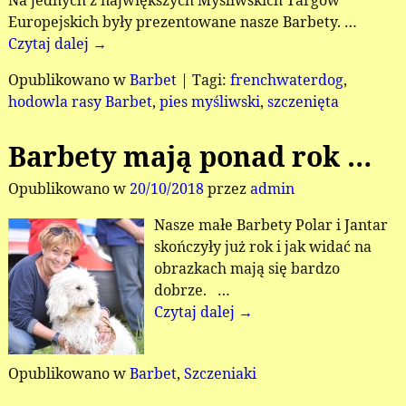
Na jednych z największych Myśliwskich Targów
Europejskich były prezentowane nasze Barbety. …
Czytaj dalej →
Opublikowano w
Barbet
|
Tagi:
frenchwaterdog
,
hodowla rasy Barbet
,
pies myśliwski
,
szczenięta
Barbety mają ponad rok …
Opublikowano w
20/10/2018
przez
admin
Nasze małe Barbety Polar i Jantar
skończyły już rok i jak widać na
obrazkach mają się bardzo
dobrze. …
Czytaj dalej →
Opublikowano w
Barbet
,
Szczeniaki