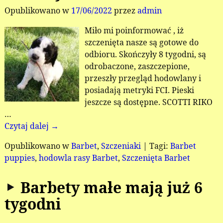
Opublikowano w
17/06/2022
przez
admin
Miło mi poinformować , iż
szczenięta nasze są gotowe do
odbioru. Skończyły 8 tygodni, są
odrobaczone, zaszczepione,
przeszły przegląd hodowlany i
posiadają metryki FCI. Pieski
jeszcze są dostępne. SCOTTI RIKO
…
Czytaj dalej →
Opublikowano w
Barbet
,
Szczeniaki
|
Tagi:
Barbet
puppies
,
hodowla rasy Barbet
,
Szczenięta Barbet
Barbety małe mają już 6
tygodni