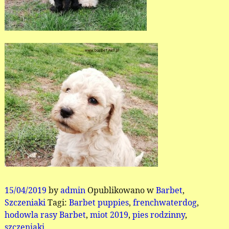
15/04/2019
by
admin
Opublikowano w
Barbet
,
Szczeniaki
Tagi:
Barbet puppies
,
frenchwaterdog
,
hodowla rasy Barbet
,
miot 2019
,
pies rodzinny
,
szczeniaki