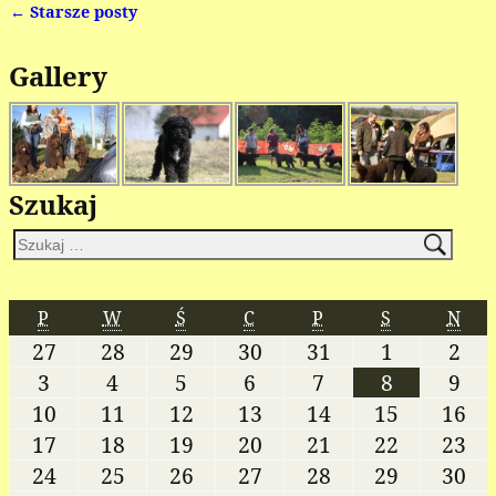
←
Starsze posty
Nawigacja
Gallery
Szukaj
P
W
Ś
C
P
S
N
27
28
29
30
31
1
2
3
4
5
6
7
8
9
10
11
12
13
14
15
16
17
18
19
20
21
22
23
24
25
26
27
28
29
30