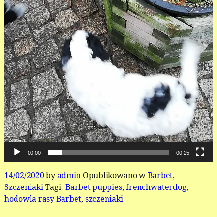
00:00
00:25
14/02/2020
by
admin
Opublikowano w
Barbet
,
Szczeniaki
Tagi:
Barbet puppies
,
frenchwaterdog
,
hodowla rasy Barbet
,
szczeniaki