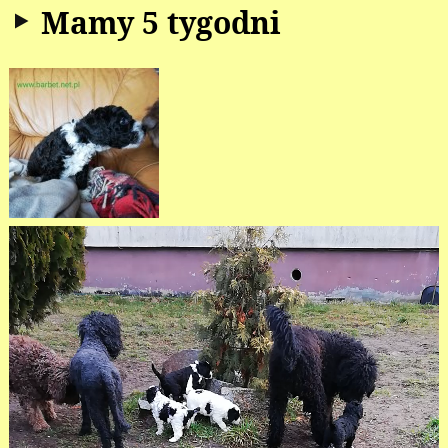
Mamy 5 tygodni
Odtwarzacz
video