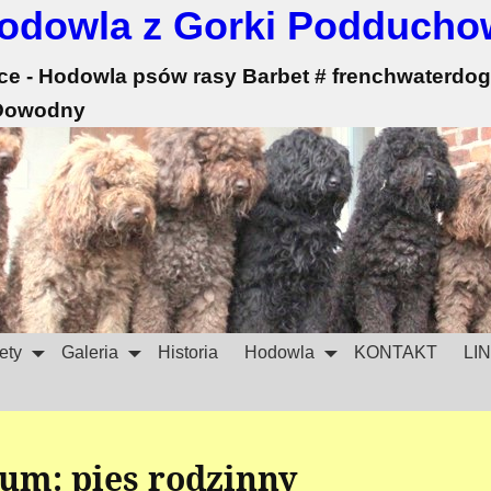
hodowla z Gorki Podducho
ce - Hodowla psów rasy Barbet # frenchwaterdog
 Dowodny
ety
Galeria
Historia
Hodowla
KONTAKT
LIN
wum:
pies rodzinny