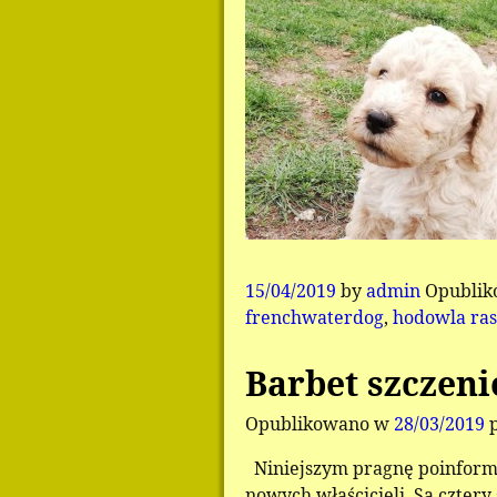
15/04/2019
by
admin
Opublik
frenchwaterdog
,
hodowla ras
Barbet szczeni
Opublikowano w
28/03/2019
Niniejszym pragnę poinformow
nowych właścicieli. Są cztery 