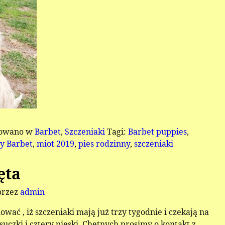
owano w
Barbet
,
Szczeniaki
Tagi:
Barbet puppies
,
y Barbet
,
miot 2019
,
pies rodzinny
,
szczeniaki
ęta
przez
admin
ać , iż szczeniaki mają już trzy tygodnie i czekają na
suczki i cztery pieski. Chętnych prosimy o kontakt z