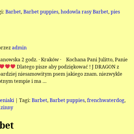
gi:
Barbet
,
Barbet puppies
,
hodowla rasy Barbet
,
pies
przez
admin
ocianowska 2 godz. · Kraków · Kochana Pani Julitto, Panie
Dlatego pisze aby podziękować ! J DRAGON z
bardziej niesamowitym psem jakiego znam. niezwykle
rotnym tempie i ma …
eniaki
|
Tagi:
Barbet
,
Barbet puppies
,
frenchwaterdog
,
dzinny
bet