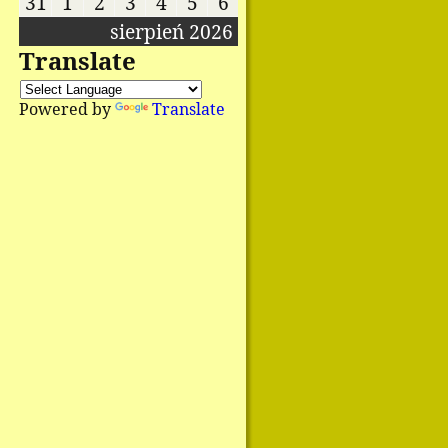
31
1
2
3
4
5
6
sierpień 2026
Translate
Powered by
Translate