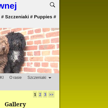
wnej
 # Szczeniaki # Puppies #
KI
O rasie
Szczeniaki
1
2
3
>>
Gallery