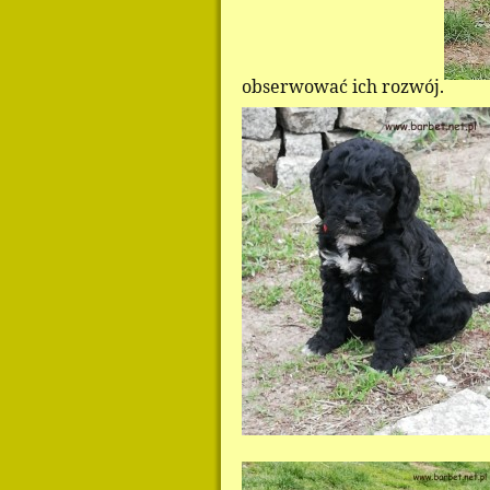
obserwować ich rozwój.