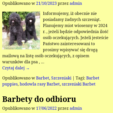
Opublikowano w
21/10/2023
przez
admin
Informujemy, iż obecnie nie
posiadamy żadnych szczeniąt.
Planujemy miot wiosenny w 2024
r. , jeżeli będzie odpowiednia ilość
osób oczekujących. Jeżeli jesteście
Państwo zainteresowani to
prosimy wpisywać się drogą
mailową na listę osób oczekujących, z opisem
warunków dla psa , …
Czytaj dalej →
Opublikowano w
Barbet
,
Szczeniaki
|
Tagi:
Barbet
puppies
,
hodowla rasy Barbet
,
szczeniaki Barbet
Barbety do odbioru
Opublikowano w
17/06/2022
przez
admin