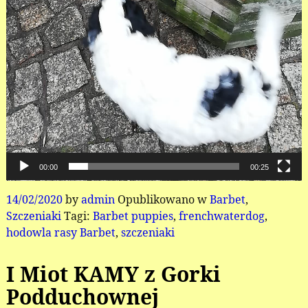
00:00
00:25
14/02/2020
by
admin
Opublikowano w
Barbet
,
Szczeniaki
Tagi:
Barbet puppies
,
frenchwaterdog
,
hodowla rasy Barbet
,
szczeniaki
I Miot KAMY z Gorki
Podduchownej