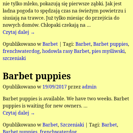
nie tylko mleko, pokazują się pierwsze ząbki. Jak jest
ładna pogoda to spędzają czas na świeżym powietrzu i
siusiają na trawce. Już tylko miesiąc do przejścia do
nowych domów. Chłopaki czekają na …
Czytaj dalej →
Opublikowano w
Barbet
|
Tagi:
Barbet
,
Barbet puppies
,
frenchwaterdog
,
hodowla rasy Barbet
,
pies myśliwski
,
szczeniaki
Barbet puppies
Opublikowano w
19/09/2017
przez
admin
Barbet puppies is available. We have two weeks. Barbet
puppies is waiting for new owners. …
Czytaj dalej →
Opublikowano w
Barbet
,
Szczeniaki
|
Tagi:
Barbet
,
Barbet puppies
,
frenchwaterdog