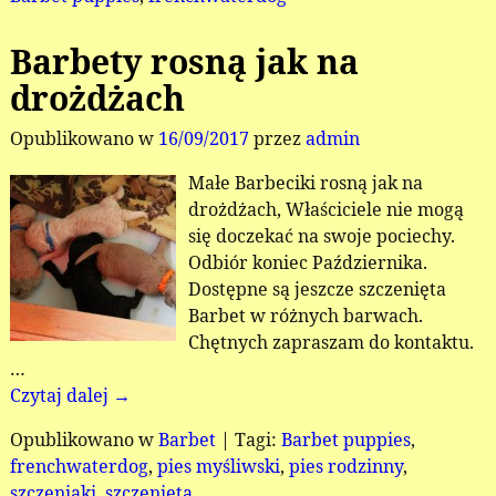
Barbety rosną jak na
drożdżach
Opublikowano w
16/09/2017
przez
admin
Małe Barbeciki rosną jak na
drożdżach, Właściciele nie mogą
się doczekać na swoje pociechy.
Odbiór koniec Października.
Dostępne są jeszcze szczenięta
Barbet w różnych barwach.
Chętnych zapraszam do kontaktu.
…
Czytaj dalej →
Opublikowano w
Barbet
|
Tagi:
Barbet puppies
,
frenchwaterdog
,
pies myśliwski
,
pies rodzinny
,
szczeniaki
,
szczenięta