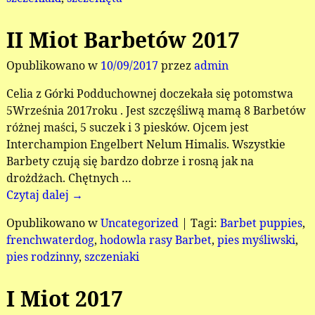
II Miot Barbetów 2017
Opublikowano w
10/09/2017
przez
admin
Celia z Górki Podduchownej doczekała się potomstwa
5Września 2017roku . Jest szczęśliwą mamą 8 Barbetów
różnej maści, 5 suczek i 3 piesków. Ojcem jest
Interchampion Engelbert Nelum Himalis. Wszystkie
Barbety czują się bardzo dobrze i rosną jak na
drożdżach. Chętnych …
Czytaj dalej →
Opublikowano w
Uncategorized
|
Tagi:
Barbet puppies
,
frenchwaterdog
,
hodowla rasy Barbet
,
pies myśliwski
,
pies rodzinny
,
szczeniaki
I Miot 2017